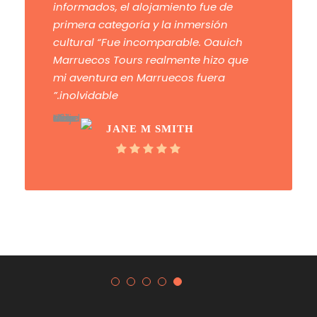
informados, el alojamiento fue de
primera categoría y la inmersión
cultural “Fue incomparable. Oauich
Marruecos Tours realmente hizo que
mi aventura en Marruecos fuera
inolvidable.”
JANE M SMITH