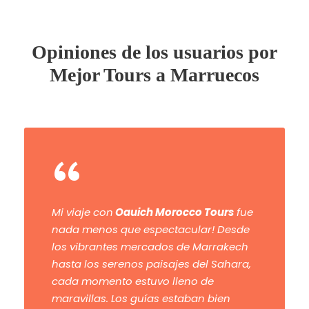
Opiniones de los usuarios por
Mejor Tours a Marruecos
“
Mi viaje con
Oauich Morocco Tours
fue
nada menos que espectacular! Desde
los vibrantes mercados de Marrakech
hasta los serenos paisajes del Sahara,
cada momento estuvo lleno de
maravillas. Los guías estaban bien