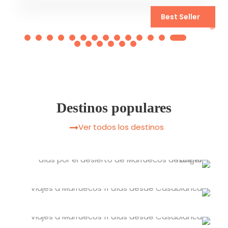
12 días por Marruecos
Best Seller
desde Casablanca
Destinos populares
Ver todos los destinos
Tánger
Ouarzazate
7 tours
Marrakech
30 tours
Tánger, en el norte de Marruecos, es
Fez