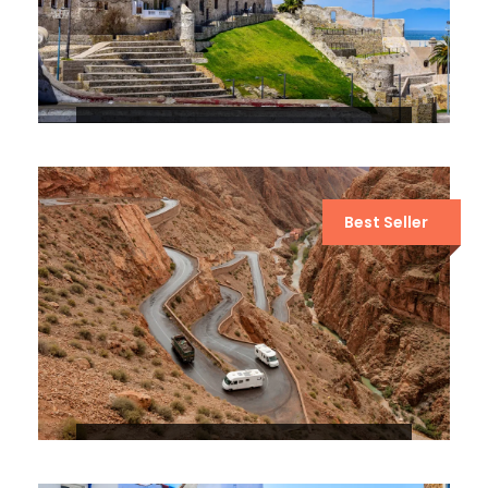
6 DÍAS POR EL DESIERTO DE
MARRUECOS DESDE TÁNGER
Best Seller
2 DÍAS MARRUECOS DЕSЕRT TOUR
DESDE OUARZAZATЕ