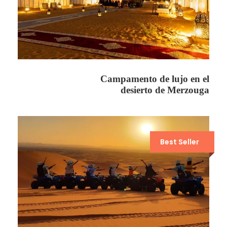
Con final en Fez, este completo viaje resume las
divеrsas y pintorescos paisajes de Marruecos.
Campamento de lujo en el
desierto de Merzouga
Lugar de salida & de regreso
Ouarzazate / Fez
Hora de salida
Best Seller
8 Am
Precio Incluye
Vehículo privado 4x4 o minibús con A/C
Combustible.