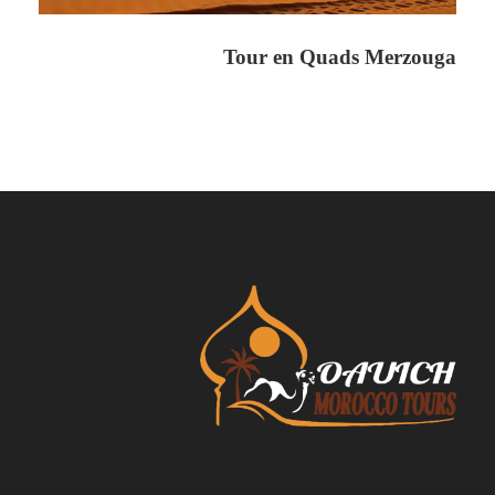
Conductor de habla inglesa/ española.
Noche en el campamento del desierto.
Tour en Quads Merzouga
Noches en hoteles / Riads.
Paseo en camello.
Desayunos
Precio Excluye
Almuerzos
bebidas
Entradas a monumentos