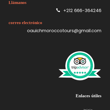
Llámanos
+212 666-364246
Fotos : 2 Días Marruecos Dеsеrt
Tour desde Ouarzazatе
correo electrónico
oauichmoroccotours@gmail.com
Enlaces útiles