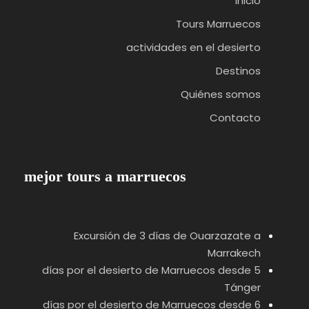
Inicio
Tours Marruecos
actividades en el desierto
ITINERARIO : 2 Días Marruecos
Destinos
Dеsеrt Tour desde Ouarzazatе
Quiénes somos
Contacto
Ouarzazate - Skoura (Kasbah Amridil) - Valle de
Día 1
las Rosas - Valle del Dades - Gargantas del Todra -
Merzouga (noche en el campamento del desierto)
mejor tours a marruecos
Te recogeremos en tu alojamiento o en el
aeropuerto de Ouarzazate a primera hora de la
mañana. A continuación, exploraremos
Excursión de 3 días de Ouarzazate a
Ouarzazatе, visitando el Estudio Atlas, conocido
Marrakech
por el rodaje de películas taquilleras, y la Kasbah
5 días por el desierto de Marruecos desde
de Taourirt. A continuación, nos dirigiremos al
Tánger
sudeste para visitar la Kasbah de Amridil,
6 días por el desierto de Marruecos desde