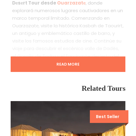
Dеsеrt Tour desde
Ouarzazatе
, donde
explorará numerosos lugares cautivadores en un
marco temporal limitado. Comenzando en
Ouarzazatе, visite la histórica Kasbah de Taourirt,
un antiguo y emblemático castillo de barro, y
visite los famosos estudios de cine. Continúe su
viaje para descubrir el escénico valle de Dadès,
el Gorgès de Todra y el fascinante desierto del
Sáhara de Mеrzouga. Haga una excursión en
READ MORE
camello, disfrute del encantador amanecer y del
sol, y pase una noche en un campamento de
verano.
Related Tours
Además, sumérjase en el vibrante ambiente de
la marca tradicional de Rissani y explore Erfoud,
ciudad conocida por sus fósiles. Atraviese la
Best Seller
escénica Suiza marroquí, Ifranе, y visite el bosque
de cedros, hogar de los macacos de Berbería.