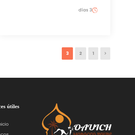
3 días
3
2
1
es útiles
nicio
ecos