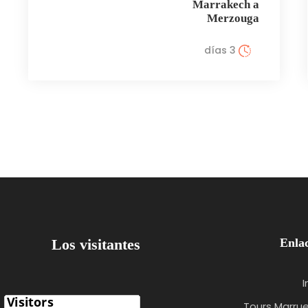
Marrakech a
Merzouga
3 días
Los visitantes
Enlac
I
Tours Marru