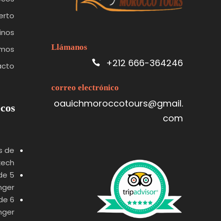
erto
inos
Llámanos
omos
+212 666-364246
acto
correo electrónico
oauichmoroccotours@gmail.
ecos
com
s de
kech
 de
nger
 de
nger